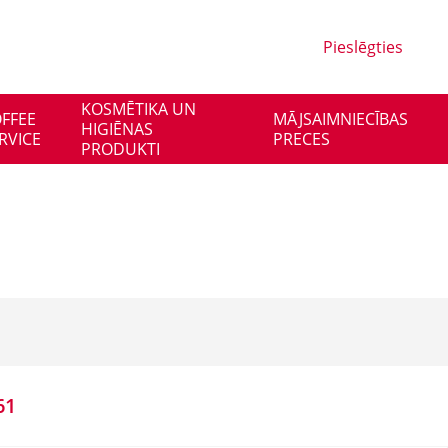
Pieslēgties
KOSMĒTIKA UN
FFEE
MĀJSAIMNIECĪBAS
HIGIĒNAS
RVICE
PRECES
PRODUKTI
61