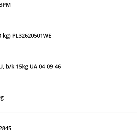
-03PM
9.8 kg) PL32620501WE
U, b/k 15kg UA 04-09-46
0g
02845