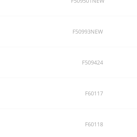
F509501NEW
F50993NEW
F509424
F60117
F60118