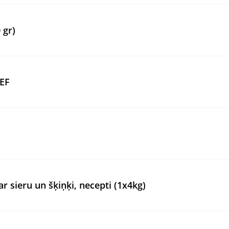
 gr)
3EF
ieru un šķiņķi, necepti (1x4kg)