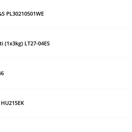
H&S PL30210501WE
i (1x3kg) LT27-04ES
46
, HU215EK