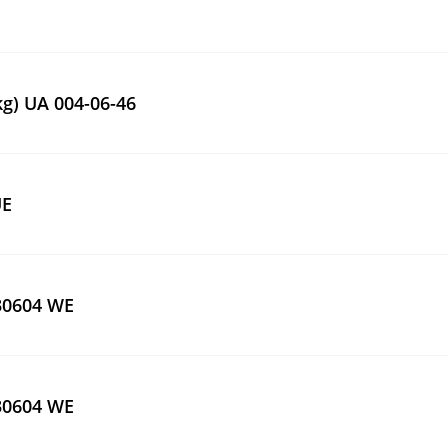
5kg) UA 004-06-46
UE
130604 WE
130604 WE