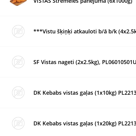
VISTAS Strēmeles panējumā (6x1000g)
***Vistu šķiņķi atkauloti b/ā b/k (4x2.
SF Vistas nageti (2x2.5kg), PL06010501
DK Kebabs vistas gaļas (1x10kg) PL22
DK Kebabs vistas gaļas (1x20kg) PL22