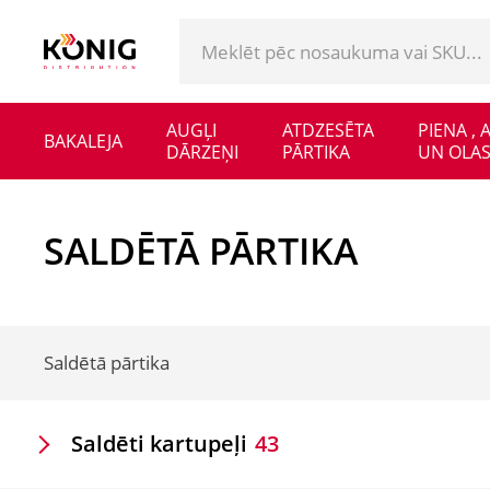
AUGĻI
ATDZESĒTA
PIENA ,
BAKALEJA
DĀRZEŅI
PĀRTIKA
UN OLAS
SALDĒTĀ PĀRTIKA
Saldētā pārtika
Saldēti kartupeļi
43