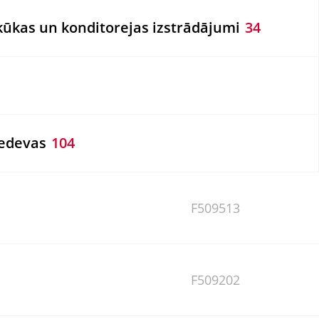
kūkas un konditorejas izstrādājumi
34
iedevas
104
F509513
F509202