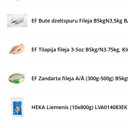
EF Bute dzeltspuru Fileja B5kgN3,5kg B/
EF Tilapija fileja 3-5oz B5kg/N3.75kg, Ķ
EF Zandarta fileja A/Ā (300g-500g) B5k
HEKA Liemenis (10x800g) LVA014083EK