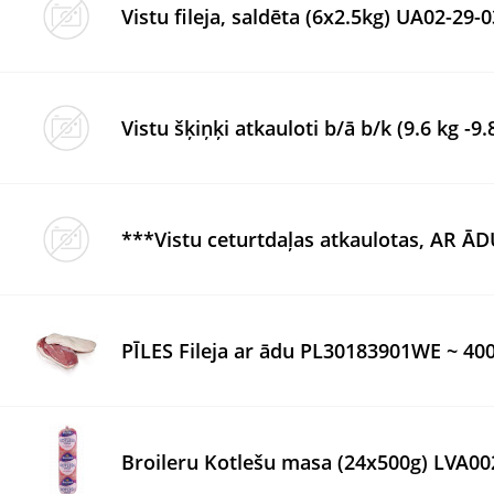
Vistu fileja, saldēta (6x2.5kg) UA02-29
Vistu šķiņķi atkauloti b/ā b/k (9.6 kg -
***Vistu ceturtdaļas atkaulotas, AR ĀD
PĪLES Fileja ar ādu PL30183901WE ~ 40
Broileru Kotlešu masa (24x500g) LVA0