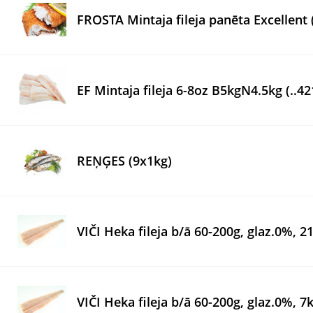
FROSTA Mintaja fileja panēta Excellen
EF Mintaja fileja 6-8oz B5kgN4.5kg (..42
REŅĢES (9x1kg)
VIČI Heka fileja b/ā 60-200g, glaz.0%, 
VIČI Heka fileja b/ā 60-200g, glaz.0%, 7