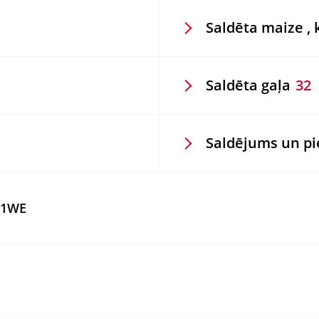
Saldēta maize , 
Saldēta gaļa
32
Saldējums un p
501WE