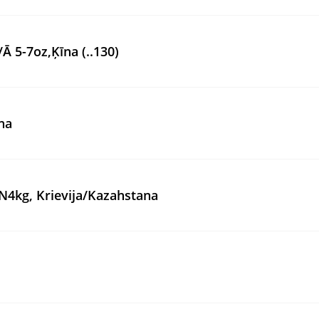
Ā 5-7oz,Ķīna (..130)
īna
gN4kg, Krievija/Kazahstana