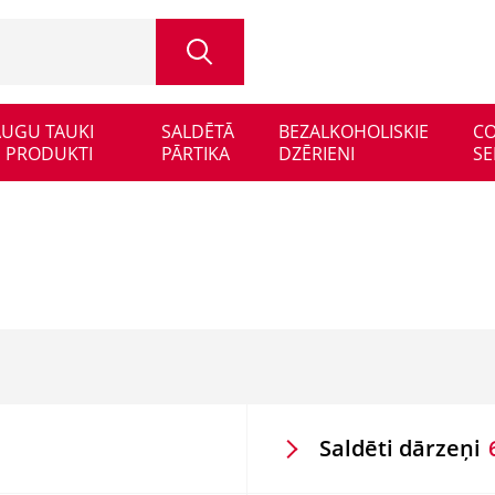
 AUGU TAUKI
SALDĒTĀ
BEZALKOHOLISKIE
CO
 PRODUKTI
PĀRTIKA
DZĒRIENI
SE
Saldēti dārzeņi