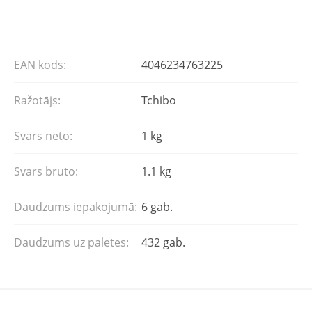
EAN kods:
4046234763225
Ražotājs:
Tchibo
Svars neto:
1 kg
Svars bruto:
1.1 kg
Daudzums iepakojumā:
6 gab.
Daudzums uz paletes:
432 gab.