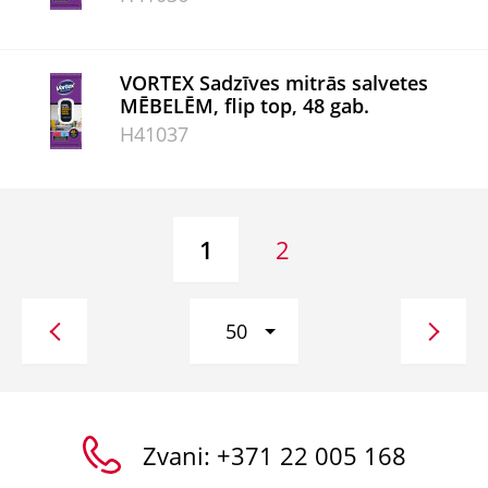
VORTEX Sadzīves mitrās salvetes
MĒBELĒM, flip top, 48 gab.
H41037
1
2
50
Zvani:
+371 22 005 168