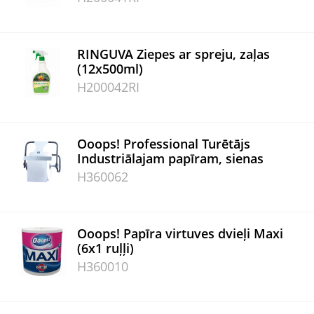
RINGUVA Ziepes ar spreju, zaļas
(12x500ml)
H200042RI
Ooops! Professional Turētājs
Industriālajam papīram, sienas
H360062
Ooops! Papīra virtuves dvieļi Maxi
(6x1 ruļļi)
H360010