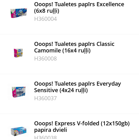
Ooops! Tualetes papīrs Excellence
(6x8 ruļļi)
H360004
Ooops! Tualetes papīrs Classic
Camomile (16x4 ruļļi)
H360008
Ooops! Tualetes papīrs Everyday
Sensitive (4x24 ruļļi)
H360037
Ooops! Express V-folded (12x150gb)
papira dvieli
H360038