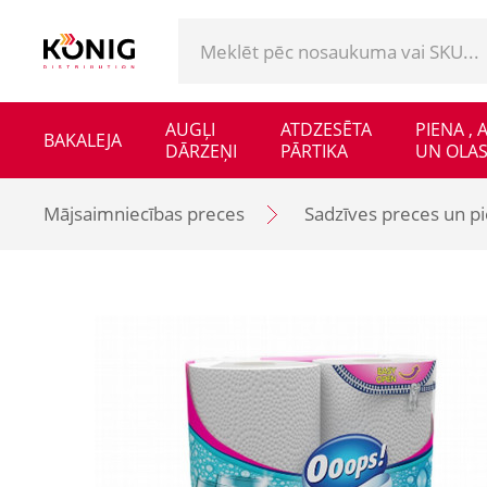
AUGĻI
ATDZESĒTA
PIENA ,
BAKALEJA
DĀRZEŅI
PĀRTIKA
UN OLAS
Mājsaimniecības preces
Sadzīves preces un p