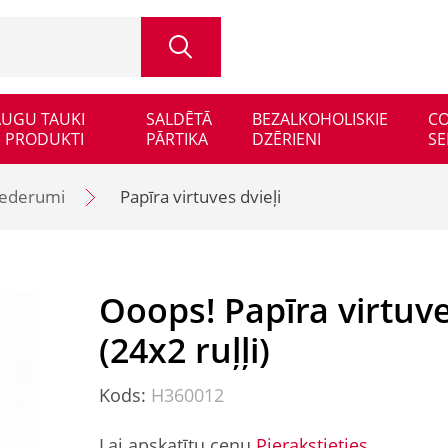
 AUGU TAUKI
SALDĒTĀ
BEZALKOHOLISKIE
CO
 PRODUKTI
PĀRTIKA
DZĒRIENI
SE
iederumi
Papīra virtuves dvieļi
Ooops! Papīra virtuve
(24x2 ruļļi)
Kods:
H360012
Lai apskatītu cenu
Pierakstieties