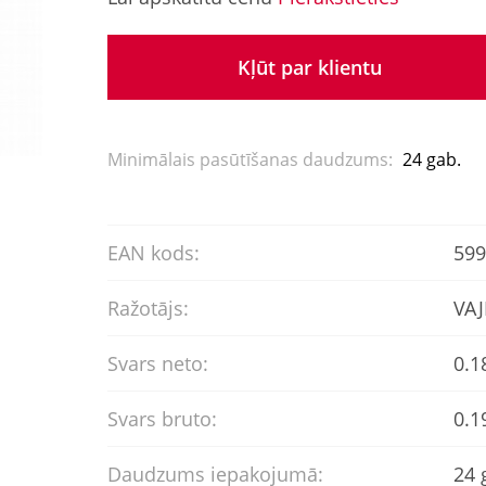
Kļūt par klientu
Minimālais pasūtīšanas daudzums:
24 gab.
EAN kods:
599
Ražotājs:
VAJ
Svars neto:
0.1
Svars bruto:
0.1
Daudzums iepakojumā:
24 