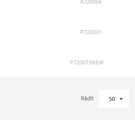
A720004
P720031
P720073NEW
Rādīt
50