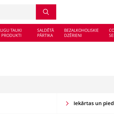
 AUGU TAUKI
SALDĒTĀ
BEZALKOHOLISKIE
CO
 PRODUKTI
PĀRTIKA
DZĒRIENI
SE
Iekārtas un pie