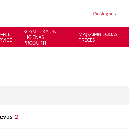
Pieslēgties
KOSMĒTIKA UN
FFEE
MĀJSAIMNIECĪBAS
HIGIĒNAS
RVICE
PRECES
PRODUKTI
devas
2