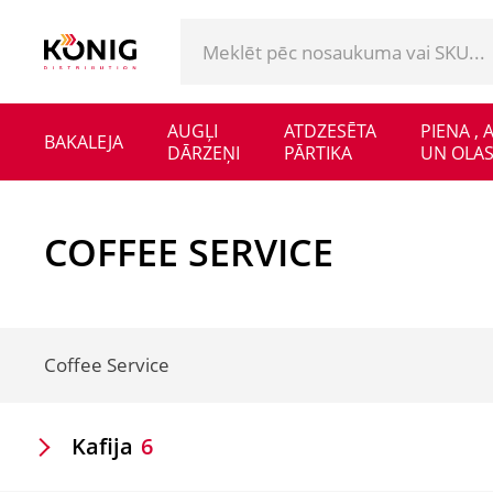
AUGĻI
ATDZESĒTA
PIENA ,
BAKALEJA
DĀRZEŅI
PĀRTIKA
UN OLAS
COFFEE SERVICE
Coffee Service
Kafija
6