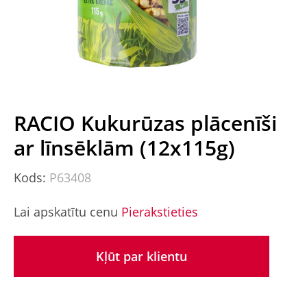
RACIO Kukurūzas plācenīši
ar līnsēklām (12x115g)
Kods:
P63408
Lai apskatītu cenu
Pierakstieties
Kļūt par klientu