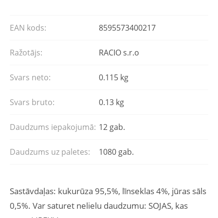
EAN kods:
8595573400217
Ražotājs:
RACIO s.r.o
Svars neto:
0.115 kg
Svars bruto:
0.13 kg
Daudzums iepakojumā:
12 gab.
Daudzums uz paletes:
1080 gab.
Sastāvdaļas: kukurūza 95,5%, līnseklas 4%, jūras sāls
0,5%. Var saturet nelielu daudzumu: SOJAS, kas