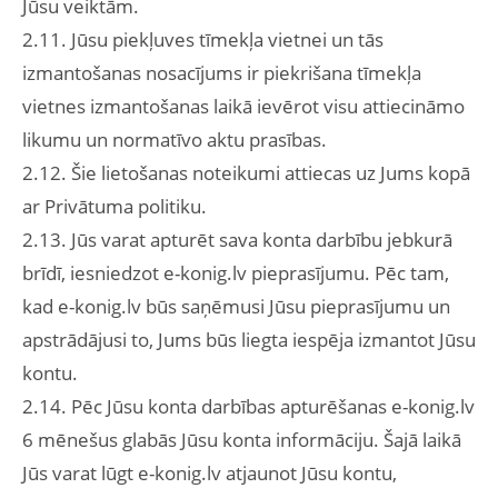
Jūsu veiktām.
2.11. Jūsu piekļuves tīmekļa vietnei un tās
izmantošanas nosacījums ir piekrišana tīmekļa
vietnes izmantošanas laikā ievērot visu attiecināmo
likumu un normatīvo aktu prasības.
2.12. Šie lietošanas noteikumi attiecas uz Jums kopā
ar Privātuma politiku.
2.13. Jūs varat apturēt sava konta darbību jebkurā
brīdī, iesniedzot e-konig.lv pieprasījumu. Pēc tam,
kad e-konig.lv būs saņēmusi Jūsu pieprasījumu un
apstrādājusi to, Jums būs liegta iespēja izmantot Jūsu
kontu.
2.14. Pēc Jūsu konta darbības apturēšanas e-konig.lv
6 mēnešus glabās Jūsu konta informāciju. Šajā laikā
Jūs varat lūgt e-konig.lv atjaunot Jūsu kontu,