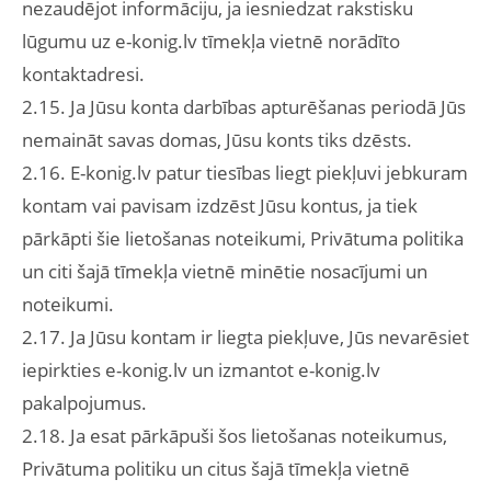
nezaudējot informāciju, ja iesniedzat rakstisku
lūgumu uz e-konig.lv tīmekļa vietnē norādīto
kontaktadresi.
2.15. Ja Jūsu konta darbības apturēšanas periodā Jūs
nemaināt savas domas, Jūsu konts tiks dzēsts.
2.16. E-konig.lv patur tiesības liegt piekļuvi jebkuram
kontam vai pavisam izdzēst Jūsu kontus, ja tiek
pārkāpti šie lietošanas noteikumi, Privātuma politika
un citi šajā tīmekļa vietnē minētie nosacījumi un
noteikumi.
2.17. Ja Jūsu kontam ir liegta piekļuve, Jūs nevarēsiet
iepirkties e-konig.lv un izmantot e-konig.lv
pakalpojumus.
2.18. Ja esat pārkāpuši šos lietošanas noteikumus,
Privātuma politiku un citus šajā tīmekļa vietnē