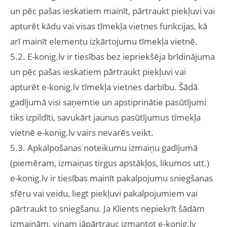
un pēc pašas ieskatiem mainīt, pārtraukt piekļuvi vai
apturēt kādu vai visas tīmekļa vietnes funkcijas, kā
arī mainīt elementu izkārtojumu tīmekļa vietnē.
5.2. E-konig.lv ir tiesības bez iepriekšēja brīdinājuma
un pēc pašas ieskatiem pārtraukt piekļuvi vai
apturēt e-konig.lv tīmekļa vietnes darbību. Šādā
gadījumā visi saņemtie un apstiprinātie pasūtījumi
tiks izpildīti, savukārt jaunus pasūtījumus tīmekļa
vietnē e-konig.lv vairs nevarēs veikt.
5.3. Apkalpošanas noteikumu izmaiņu gadījumā
(piemēram, izmaiņas tirgus apstākļos, likumos utt.)
e-konig.lv ir tiesības mainīt pakalpojumu sniegšanas
sfēru vai veidu, liegt piekļuvi pakalpojumiem vai
pārtraukt to sniegšanu. Ja Klients nepiekrīt šādām
izmaiņām, viņam jāpārtrauc izmantot e-konig.lv