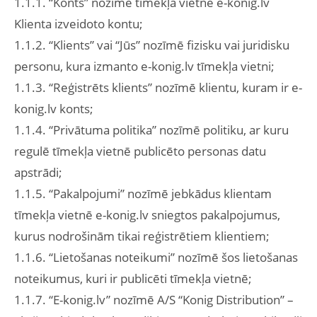
1.1.1. “Konts” nozīmē tīmekļa vietnē e-konig.lv
Klienta izveidoto kontu;
1.1.2. “Klients” vai “Jūs” nozīmē fizisku vai juridisku
personu, kura izmanto e-konig.lv tīmekļa vietni;
1.1.3. “Reģistrēts klients” nozīmē klientu, kuram ir e-
konig.lv konts;
1.1.4. “Privātuma politika” nozīmē politiku, ar kuru
regulē tīmekļa vietnē publicēto personas datu
apstrādi;
1.1.5. “Pakalpojumi” nozīmē jebkādus klientam
tīmekļa vietnē e-konig.lv sniegtos pakalpojumus,
kurus nodrošinām tikai reģistrētiem klientiem;
1.1.6. “Lietošanas noteikumi” nozīmē šos lietošanas
noteikumus, kuri ir publicēti tīmekļa vietnē;
1.1.7. “E-konig.lv” nozīmē A/S “Konig Distribution” –