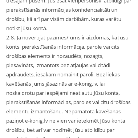
trešajām pusēm. Jūs esat vienpersoniski atbildīgi par
pierakstīšanās informācijas konfidencialitāti un
drošību, kā arī par visām darbībām, kuras varētu
notikt jūsu kontā.
2.8. Ja novērojat pazīmes/Jums ir aizdomas, ka Jūsu
konts, pierakstīšanās informācija, parole vai cits
drošības elements ir nozaudēts, nozagts,
piesavināts, izmantots bez atļaujas vai citādi
apdraudēts, iesakām nomainīt paroli. Bez liekas
kavēšanās Jums jāsazinās ar e-konig.lv, lai
noskaidrotu par iespējami neatļautu Jūsu konta,
pierakstīšanās informācijas, paroles vai citu drošības
elementu izmantošanu. Nepamatota kavēšanās
paziņot e-konig.lv ne vien var ietekmēt Jūsu konta
drošību, bet arī var nozīmēt Jūsu atbildību par