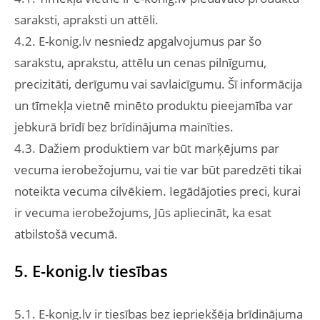
saraksti, apraksti un attēli.
4.2. E-konig.lv nesniedz apgalvojumus par šo
sarakstu, aprakstu, attēlu un cenas pilnīgumu,
precizitāti, derīgumu vai savlaicīgumu. Šī informācija
un tīmekļa vietnē minēto produktu pieejamība var
jebkurā brīdī bez brīdinājuma mainīties.
4.3. Dažiem produktiem var būt marķējums par
vecuma ierobežojumu, vai tie var būt paredzēti tikai
noteikta vecuma cilvēkiem. Iegādājoties preci, kurai
ir vecuma ierobežojums, Jūs apliecināt, ka esat
atbilstošā vecumā.
5. E-konig.lv tiesības
5.1. E-konig.lv ir tiesības bez iepriekšēja brīdinājuma