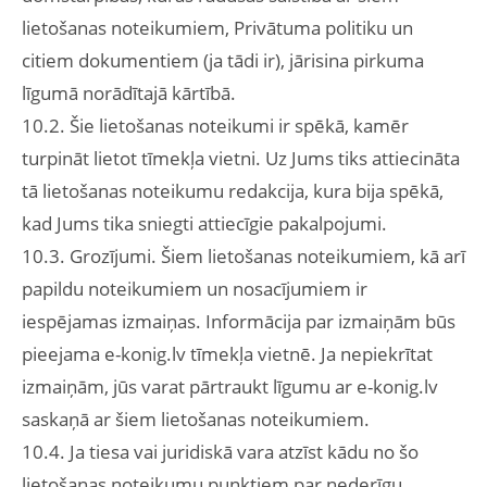
lietošanas noteikumiem, Privātuma politiku un
citiem dokumentiem (ja tādi ir), jārisina pirkuma
līgumā norādītajā kārtībā.
10.2. Šie lietošanas noteikumi ir spēkā, kamēr
turpināt lietot tīmekļa vietni. Uz Jums tiks attiecināta
tā lietošanas noteikumu redakcija, kura bija spēkā,
kad Jums tika sniegti attiecīgie pakalpojumi.
10.3. Grozījumi. Šiem lietošanas noteikumiem, kā arī
papildu noteikumiem un nosacījumiem ir
iespējamas izmaiņas. Informācija par izmaiņām būs
pieejama e-konig.lv tīmekļa vietnē. Ja nepiekrītat
izmaiņām, jūs varat pārtraukt līgumu ar e-konig.lv
saskaņā ar šiem lietošanas noteikumiem.
10.4. Ja tiesa vai juridiskā vara atzīst kādu no šo
lietošanas noteikumu punktiem par nederīgu,