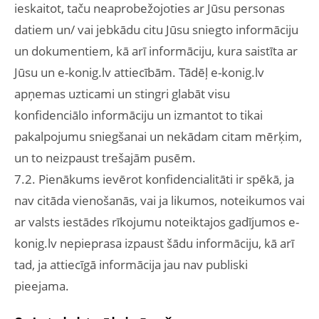
ieskaitot, taču neaprobežojoties ar Jūsu personas
datiem un/ vai jebkādu citu Jūsu sniegto informāciju
un dokumentiem, kā arī informāciju, kura saistīta ar
Jūsu un e-konig.lv attiecībām. Tādēļ e-konig.lv
apņemas uzticami un stingri glabāt visu
konfidenciālo informāciju un izmantot to tikai
pakalpojumu sniegšanai un nekādam citam mērķim,
un to neizpaust trešajām pusēm.
7.2. Pienākums ievērot konfidencialitāti ir spēkā, ja
nav citāda vienošanās, vai ja likumos, noteikumos vai
ar valsts iestādes rīkojumu noteiktajos gadījumos e-
konig.lv nepieprasa izpaust šādu informāciju, kā arī
tad, ja attiecīgā informācija jau nav publiski
pieejama.