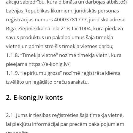
akciju sabiedrību, kura dibināta un darbojas atbilstoši
Latvijas Republikas likumiem, juridiskās personas
reģistrācijas numurs 40003781777, juridiskā adrese
Rīga, Ziepniekkalna iela 21B, LV-1004, kura piedāvā
savus produktus un pakalpojumus šajā tīmekļa
vietnē un administrē šīs tīmekļa vietnes darbu;
1.1.8. “Tīmekļa vietne” nozīmē tīmekļa vietni, kura
pieejama https://e-konig.lv/;
1.1.9. “Iepirkumu grozs” nozīmē reģistrēta klienta
izvēlēto un iegādāto preču sarakstu.
2. E-konig.lv konts
2.1. Jums ir tiesības reģistrēties šajā tīmekļa vietnē,
lai piekļūtu informācijai par precēm pakalpojumiem
un cenām.