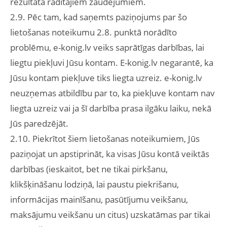
rezultātā radītajiem zaudējumiem.
2.9. Pēc tam, kad saņemts paziņojums par šo
lietošanas noteikumu 2.8. punktā norādīto
problēmu, e-konig.lv veiks saprātīgas darbības, lai
liegtu piekļuvi Jūsu kontam. E-konig.lv negarantē, ka
Jūsu kontam piekļuve tiks liegta uzreiz. e-konig.lv
neuzņemas atbildību par to, ka piekļuve kontam nav
liegta uzreiz vai ja šī darbība prasa ilgāku laiku, nekā
Jūs paredzējāt.
2.10. Piekrītot šiem lietošanas noteikumiem, Jūs
paziņojat un apstiprināt, ka visas Jūsu kontā veiktās
darbības (ieskaitot, bet ne tikai pirkšanu,
klikšķināšanu lodziņā, lai paustu piekrišanu,
informācijas mainīšanu, pasūtījumu veikšanu,
maksājumu veikšanu un citus) uzskatāmas par tikai