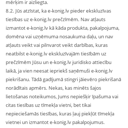
mērķim ir aizliegta.
8.2. Jūs atzīstat, ka e-konig.lv pieder ekskluzīvas
tiesības uz e-konig.lv prečzīmēm. Nav atļauts
izmantot e-konig.lv kā kāda produkta, pakalpojuma,
domēna vai uzņēmuma nosaukuma daļu, un nav
atļauts veikt vai pilnvarot veikt darbības, kuras
neatbilst e-konig.lv ekskluzīvajām tiesībām uz
prečzīmēm Jūsu un e-konig.lv juridisko attiecību
laikā, ja vien neesat iepriekš saņēmuši e-konig.lv
piekrišanu. Tādā gadījumā stingri jāievēro piekrišanā
norādītais apmērs. Nekas, kas minēts šajos
lietošanas noteikumos, Jums nepiešķir īpašuma vai
citas tiesības uz tīmekļa vietni, bet tikai
nepieciešamās tiesības, kuras ļauj piekļūt tīmekļa
vietnei un izmantot e-konig.lv pakalpojumus.