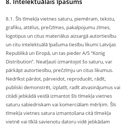
8. Intelektuālais īpašums
8.1. Šīs tīmekļa vietnes saturu, piemēram, tekstu,
grafiku, attēlus, prečzīmes, pakalpojumu zīmes,
logotipus un citus materiālus aizsargā autortiesību
un citu intelektuālā īpašuma tiesību likumi Latvijas
Republikā un Eiropā, un tas pieder A/S “Konig
Distribution”. Neatļauti izmantojot šo saturu, var
pārkāpt autortiesību, prečzīmju un citus likumus.
Nedrīkst pārdot, pārveidot, reproducēt, rādīt,
publiski demonstrēt, izplatīt, radīt atvasinājumus vai
citādi jebkādā veidā izmantot šīs tīmekļa vietnes
saturu sabiedriskam vai komerciālam mērķim. Šīs
tīmekļa vietnes satura izmantošana citā tīmekļa
vietnē vai tīklā savienotu datoru vidē jebkādam