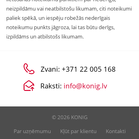
neizpildāmu vai neatbilstošu likumam, citi noteikumi
paliek spēkā, un iespēju robežās nederīgais
noteikumu punkts jāgroza, lai tas būtu derīgs,
izpildāms un atbilstošs likumam.
Zvani:
+371 22 005 168
Raksti:
info@konig.lv
© 2026 KONIG
Par uzņēmumu
Kļūt par klientu
Kontakti