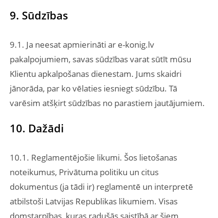
9. Sūdzības
9.1. Ja neesat apmierināti ar e-konig.lv
pakalpojumiem, savas sūdzības varat sūtīt mūsu
Klientu apkalpošanas dienestam. Jums skaidri
jānorāda, par ko vēlaties iesniegt sūdzību. Tā
varēsim atšķirt sūdzības no parastiem jautājumiem.
10. Dažādi
10.1. Reglamentējošie likumi. Šos lietošanas
noteikumus, Privātuma politiku un citus
dokumentus (ja tādi ir) reglamentē un interpretē
atbilstoši Latvijas Republikas likumiem. Visas
domstarpības, kuras radušās saistībā ar šiem