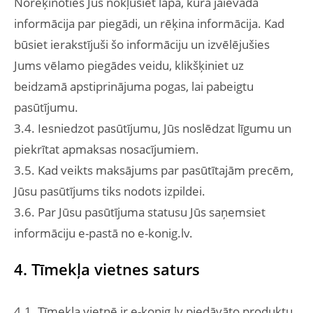
Norēķinoties Jūs nokļūsiet lapā, kurā jāievada
informācija par piegādi, un rēķina informācija. Kad
būsiet ierakstījuši šo informāciju un izvēlējušies
Jums vēlamo piegādes veidu, klikšķiniet uz
beidzamā apstiprinājuma pogas, lai pabeigtu
pasūtījumu.
3.4. Iesniedzot pasūtījumu, Jūs noslēdzat līgumu un
piekrītat apmaksas nosacījumiem.
3.5. Kad veikts maksājums par pasūtītajām precēm,
Jūsu pasūtījums tiks nodots izpildei.
3.6. Par Jūsu pasūtījuma statusu Jūs saņemsiet
informāciju e-pastā no e-konig.lv.
4. Tīmekļa vietnes saturs
4.1. Tīmekļa vietnē ir e-konig.lv piedāvāto produktu