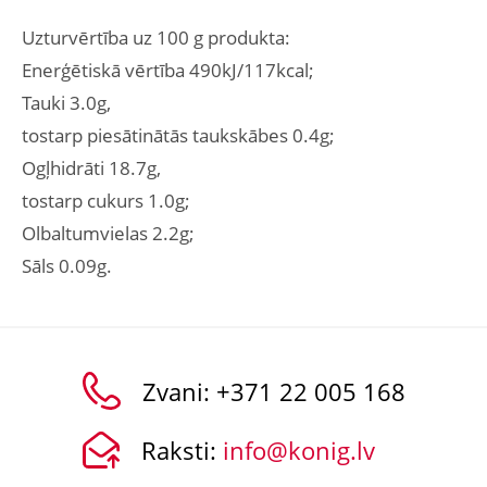
Uzturvērtība uz 100 g produkta:
Enerģētiskā vērtība 490kJ/117kcal;
Tauki 3.0g,
tostarp piesātinātās taukskābes 0.4g;
Ogļhidrāti 18.7g,
tostarp cukurs 1.0g;
Olbaltumvielas 2.2g;
Sāls 0.09g.
Zvani:
+371 22 005 168
Raksti:
info@konig.lv