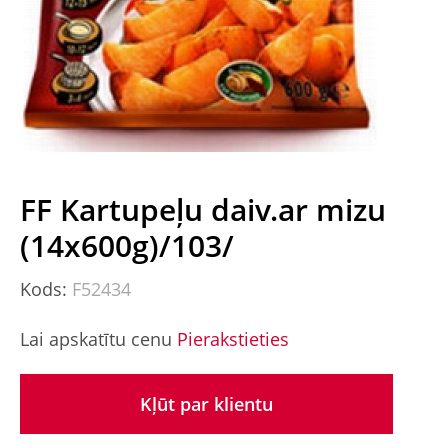
FF Kartupeļu daiv.ar mizu
(14x600g)/103/
Kods:
F52434
Lai apskatītu cenu
Pierakstieties
Kļūt par klientu