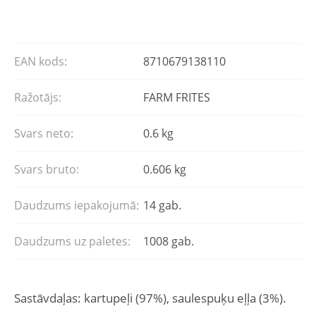
EAN kods:
8710679138110
Ražotājs:
FARM FRITES
Svars neto:
0.6 kg
Svars bruto:
0.606 kg
Daudzums iepakojumā:
14 gab.
Daudzums uz paletes:
1008 gab.
Sastāvdaļas: kartupeļi (97%), saulespuķu eļļa (3%).