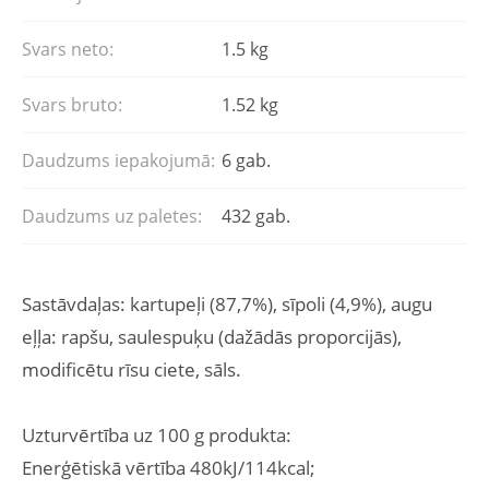
Svars neto:
1.5 kg
Svars bruto:
1.52 kg
Daudzums iepakojumā:
6 gab.
Daudzums uz paletes:
432 gab.
Sastāvdaļas: kartupeļi (87,7%), sīpoli (4,9%), augu
eļļa: rapšu, saulespuķu (dažādās proporcijās),
modificētu rīsu ciete, sāls.
Uzturvērtība uz 100 g produkta:
Enerģētiskā vērtība 480kJ/114kcal;