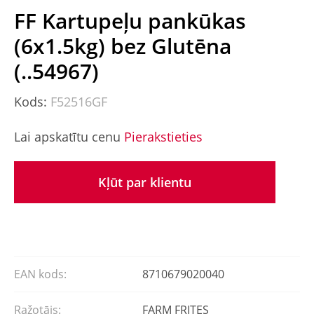
FF Kartupeļu pankūkas
(6x1.5kg) bez Glutēna
(..54967)
Kods:
F52516GF
Lai apskatītu cenu
Pierakstieties
Kļūt par klientu
EAN kods:
8710679020040
Ražotājs:
FARM FRITES