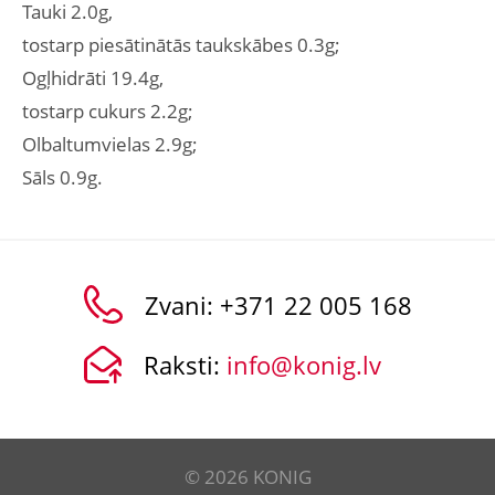
Tauki 2.0g,
tostarp piesātinātās taukskābes 0.3g;
Ogļhidrāti 19.4g,
tostarp cukurs 2.2g;
Olbaltumvielas 2.9g;
Sāls 0.9g.
Zvani:
+371 22 005 168
Raksti:
info@konig.lv
© 2026 KONIG