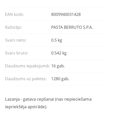
EAN kods:
8009940031428
Ražotājs:
PASTA BERRUTO S.P.A.
Svars neto:
0.5 kg
Svars bruto:
0.542 kg
Daudzums iepakojumā:
16 gab.
Daudzums uz paletes:
1280 gab.
Lazanja - gatava cepšanai (nav nepieciešama
iepriekšēja apstrāde).