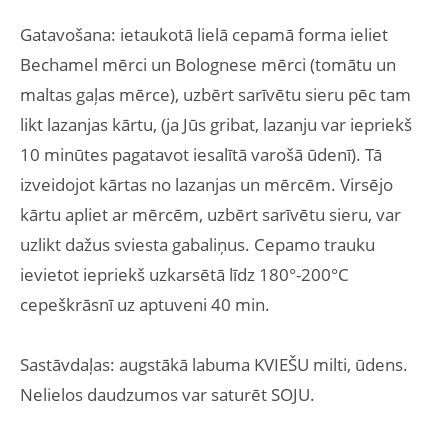
Gatavošana: ietaukotā lielā cepamā forma ieliet
Bechamel mērci un Bolognese mērci (tomātu un
maltas gaļas mērce), uzbērt sarīvētu sieru pēc tam
likt lazanjas kārtu, (ja Jūs gribat, lazanju var iepriekš
10 minūtes pagatavot iesalītā varošā ūdenī). Tā
izveidojot kārtas no lazanjas un mērcēm. Virsējo
kārtu apliet ar mērcēm, uzbērt sarīvētu sieru, var
uzlikt dažus sviesta gabaliņus. Cepamo trauku
ievietot iepriekš uzkarsētā līdz 180°-200°C
cepeškrāsnī uz aptuveni 40 min.
Sastāvdaļas: augstākā labuma KVIEŠU milti, ūdens.
Nelielos daudzumos var saturēt SOJU.