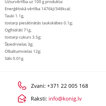
Uzturvērtība uz 100 g produkta:
Enerģētiskā vērtība 1476kJ/348kcal;
Tauki 1.1g,
tostarp piesātinātās taukskābes 0.1g;
Ogļhidrāti 71g,
tostarp cukurs 3.5g;
Šķiedrvielas 3g;
Olbaltumvielas 12g;
Sāls 0.01g.
Zvani:
+371 22 005 168
Raksti:
info@konig.lv