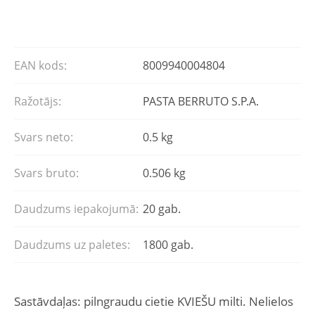
EAN kods:
8009940004804
Ražotājs:
PASTA BERRUTO S.P.A.
Svars neto:
0.5 kg
Svars bruto:
0.506 kg
Daudzums iepakojumā:
20 gab.
Daudzums uz paletes:
1800 gab.
Sastāvdaļas: pilngraudu cietie KVIEŠU milti. Nelielos