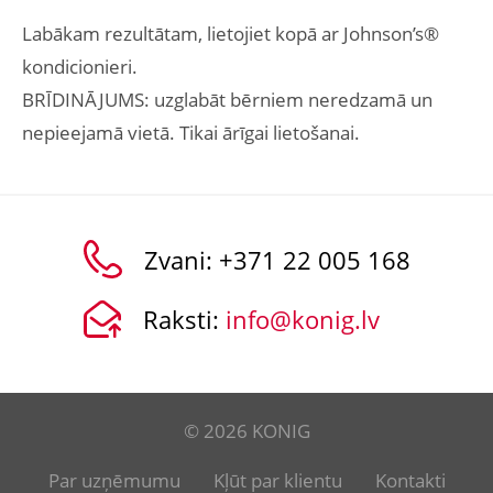
Labākam rezultātam, lietojiet kopā ar Johnson’s®
kondicionieri.
BRĪDINĀJUMS: uzglabāt bērniem neredzamā un
nepieejamā vietā. Tikai ārīgai lietošanai.
Zvani:
+371 22 005 168
Raksti:
info@konig.lv
© 2026 KONIG
Par uzņēmumu
Kļūt par klientu
Kontakti