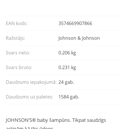
EAN kods:
3574669907866
Ražotājs:
Johnson & Johnson
Svars neto:
0.206 kg
Svars bruto:
0.231 kg
Daudzums iepakojumā:
24 gab.
Daudzums uz paletes:
1584 gab.
JOHNSON’S® baby šampūns. Tikpat saudzīgs
actiņām kā tīrs ūdens