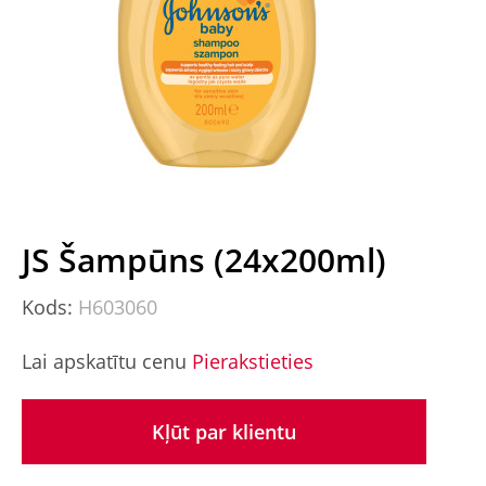
JS Šampūns (24x200ml)
Kods:
H603060
Lai apskatītu cenu
Pierakstieties
Kļūt par klientu