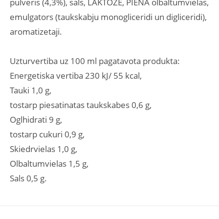
pulveris (4,3%), sals, LAKTOZE, PIENA olbaltumvielas,
emulgators (taukskabju monogliceridi un digliceridi),
aromatizetaji.
Uzturvertiba uz 100 ml pagatavota produkta:
Energetiska vertiba 230 kJ/ 55 kcal,
Tauki 1,0 g,
tostarp piesatinatas taukskabes 0,6 g,
Oglhidrati 9 g,
tostarp cukuri 0,9 g,
Skiedrvielas 1,0 g,
Olbaltumvielas 1,5 g,
Sals 0,5 g.