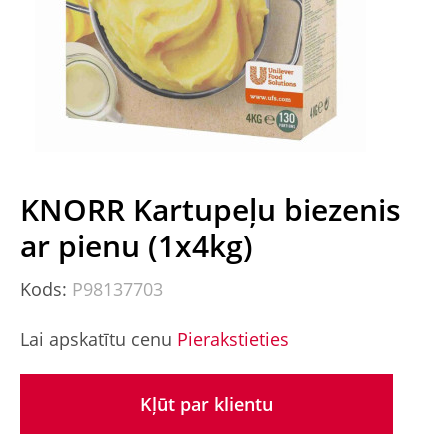
KNORR Kartupeļu biezenis
ar pienu (1x4kg)
Kods:
P98137703
Lai apskatītu cenu
Pierakstieties
Kļūt par klientu