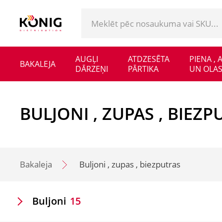
AUGĻI
ATDZESĒTA
PIENA ,
BAKALEJA
DĀRZEŅI
PĀRTIKA
UN OLAS
BULJONI , ZUPAS , BIEZ
Bakaleja
Buljoni , zupas , biezputras
Buljoni
15