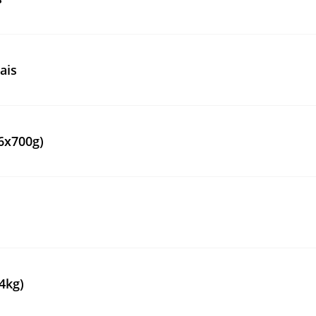
ais
6x700g)
4kg)