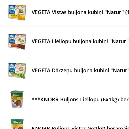
VEGETA Vistas buljona kubiņi "Natur" (
VEGETA Liellopu buljona kubiņi "Natur"
VEGETA Dārzeņu buljona kubiņi "Natur"
***KNORR Buljons Liellopu (6x1kg) be
KNORR Buljons Vistas (6x1kg) beramai