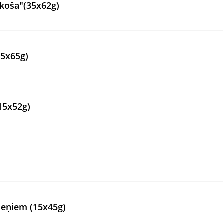
koša"(35x62g)
35x65g)
15x52g)
zeņiem (15x45g)