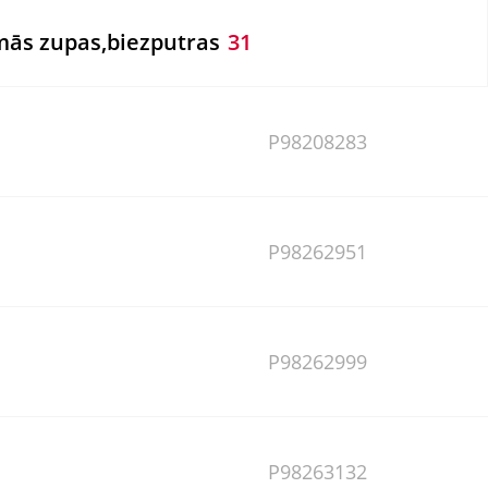
mās zupas,biezputras
31
P98208283
P98262951
P98262999
P98263132