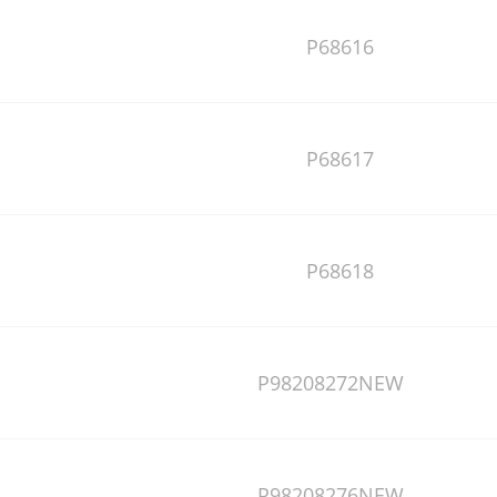
P68616
P68617
P68618
P98208272NEW
P98208276NEW