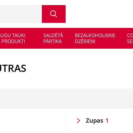
 AUGU TAUKI
SALDĒTĀ
BEZALKOHOLISKIE
CO
 PRODUKTI
PĀRTIKA
DZĒRIENI
SE
PUTRAS
Zupas
1