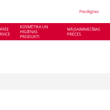
Pieslēgties
KOSMĒTIKA UN
FFEE
MĀJSAIMNIECĪBAS
HIGIĒNAS
RVICE
PRECES
PRODUKTI