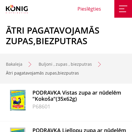
Pieslēgties
ĀTRI PAGATAVOJAMĀS
ZUPAS,BIEZPUTRAS
Bakaleja
Buljoni , zupas , biezputras
Ātri pagatavojamās zupas,biezputras
PODRAVKA Vistas zupa ar nūdelēm
"Kokoša"(35x62g)
P68601
PODRAVKA Liellopu zupa ar nūdelēm