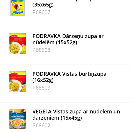
(35x65g)
P68607
PODRAVKA Dārzeņu zupa ar
nūdelēm (15x52g)
P68608
PODRAVKA Vistas burtiņzupa
(16x52g)
P68609
VEGETA Vistas zupa ar nūdelēm un
dārzeņiem (15x45g)
P68602