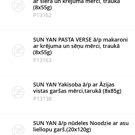
ar siera un krējuma mērci, traukā
(8x55g)
P13162
SUN YAN PASTA VERSE ā/p makaroni
ar krējuma un sēņu mērci, traukā
(8x55g)
P13163
SUN YAN Yakisoba ā/p ar Āzijas
vistas garšas mērci,tarukā (8x85g)
P13138
SUN YAN ā/p nūdeles Noodzie ar asu
liellopu garš.(20x120g)