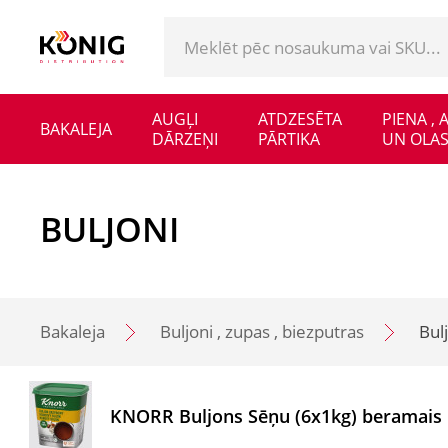
AUGĻI
ATDZESĒTA
PIENA ,
BAKALEJA
DĀRZEŅI
PĀRTIKA
UN OLAS
BULJONI
Bakaleja
Buljoni , zupas , biezputras
Bul
KNORR Buljons Sēņu (6x1kg) beramais