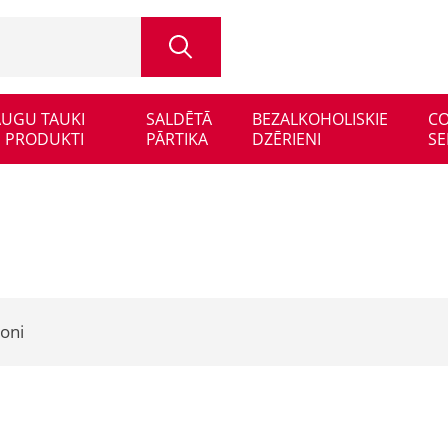
 AUGU TAUKI
SALDĒTĀ
BEZALKOHOLISKIE
CO
 PRODUKTI
PĀRTIKA
DZĒRIENI
SE
joni