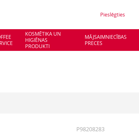
Pieslēgties
KOSMĒTIKA UN
FFEE
MĀJSAIMNIECĪBAS
HIGIĒNAS
RVICE
PRECES
PRODUKTI
P98208283