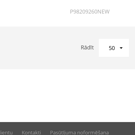
P98209260NEW
Rādīt
50
lientu
Kontakti
Pasūtījuma noformēšana