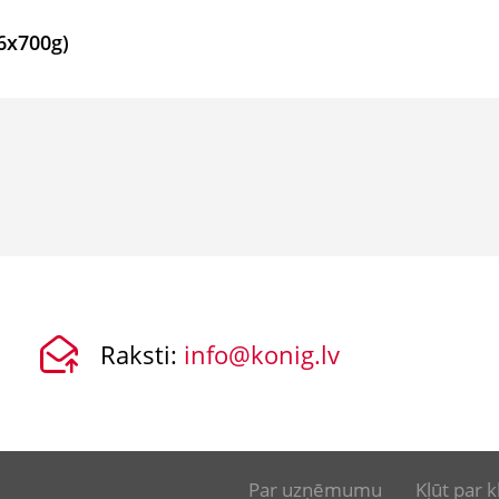
6x700g)
Raksti:
info@konig.lv
Par uzņēmumu
Kļūt par k