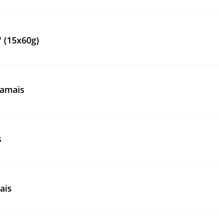
 (15x60g)
ramais
s
ais