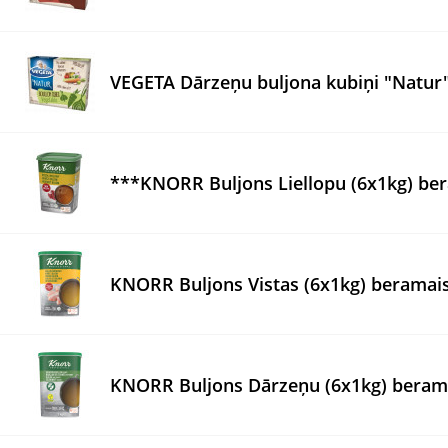
VEGETA Dārzeņu buljona kubiņi "Natur"
***KNORR Buljons Liellopu (6x1kg) be
KNORR Buljons Vistas (6x1kg) beramai
KNORR Buljons Dārzeņu (6x1kg) beram