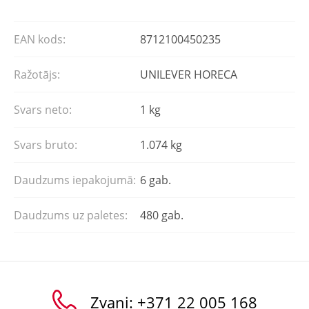
EAN kods:
8712100450235
Ražotājs:
UNILEVER HORECA
Svars neto:
1 kg
Svars bruto:
1.074 kg
Daudzums iepakojumā:
6 gab.
Daudzums uz paletes:
480 gab.
Zvani:
+371 22 005 168