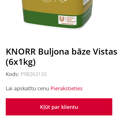
KNORR Buljona bāze Vistas
(6x1kg)
Kods:
P98263133
Lai apskatītu cenu
Pierakstieties
Kļūt par klientu