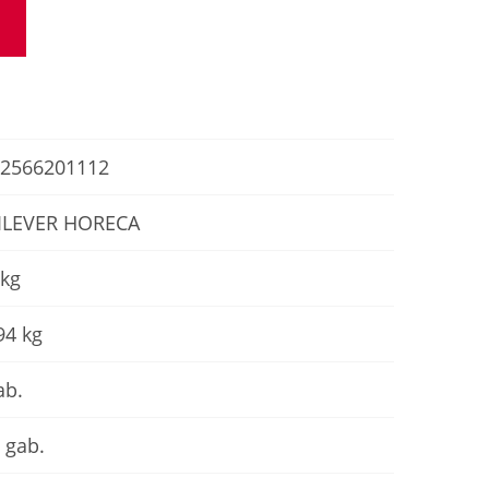
2566201112
ILEVER HORECA
 kg
94 kg
ab.
 gab.