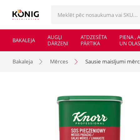
AUGĻI
ATDZESĒTA
PIENA ,
BAKALEJA
DĀRZEŅI
PĀRTIKA
UN OLAS
Bakaleja
Mērces
Sausie maisījumi mēr