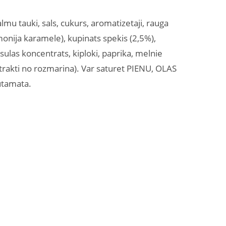
lmu tauki, sals, cukurs, aromatizetaji, rauga
amonija karamele), kupinats spekis (2,5%),
sulas koncentrats, kiploki, paprika, melnie
strakti no rozmarina). Var saturet PIENU, OLAS
utamata.