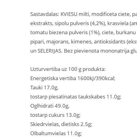
Sastavdalas: KVIESU milti, modificeta ciete, pa
ekstrakts, sipolu pulveris (4,2%), krasviela (
tomatu biezena pulveris (1%), ciete, burkanu 
pipari, majorans, kimenes, antioksidants (ek
un SELERIJAS. Bez pievienota mononatrija gl
Uzturvertiba uz 100 g produkta:
Energetiska vertiba 1600kJ/390kcal;
Tauki 17.0g,
tostarp piesatinatas taukskabes 11.0g;
Oglhidrati 49.0g,
tostarp cukurs 13.0g;
Skiedrvielas, dietisks 2.5g;
Olbaltumvielas 11.0g;