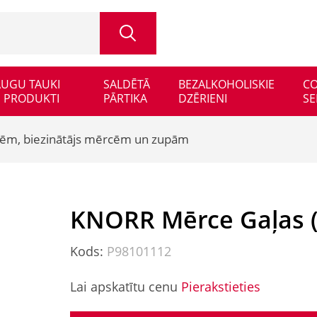
 AUGU TAUKI
SALDĒTĀ
BEZALKOHOLISKIE
CO
 PRODUKTI
PĀRTIKA
DZĒRIENI
SE
cēm, biezinātājs mērcēm un zupām
KNORR Mērce Gaļas (
Kods:
P98101112
Lai apskatītu cenu
Pierakstieties