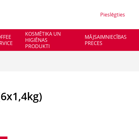
Pieslēgties
KOSMĒTIKA UN
FFEE
MĀJSAIMNIECĪBAS
HIGIĒNAS
RVICE
PRECES
PRODUKTI
6x1,4kg)