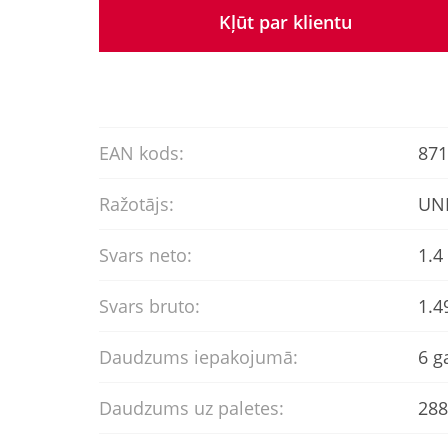
Kļūt par klientu
EAN kods:
871
Ražotājs:
UN
Svars neto:
1.4
Svars bruto:
1.4
Daudzums iepakojumā:
6 g
Daudzums uz paletes:
288