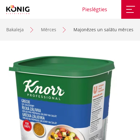
Pieslēgties
Bakaleja
Mērces
Majonēzes un salātu mērces