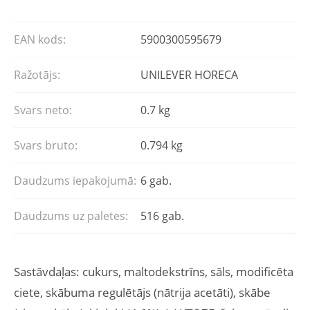
EAN kods:
5900300595679
Ražotājs:
UNILEVER HORECA
Svars neto:
0.7 kg
Svars bruto:
0.794 kg
Daudzums iepakojumā:
6 gab.
Daudzums uz paletes:
516 gab.
Sastāvdaļas: cukurs, maltodekstrīns, sāls, modificēta
ciete, skābuma regulētājs (nātrija acetāti), skābe