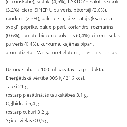
(citronskābe), ķiploki (4,6%), LAKTOZE, šalotes sīpoli
(3,2%), ciete, SINEPJU pulveris, pētersīļi (2,6%),
raudene (2,3%), palmu eļļa, biezinātājs (ksantāna
sveķi), paprika, baltie pipari, koriandrs, rozmarīns
(0,6%), tomātu biezeņa pulveris (0,4%), citronu sulas
pulveris (0,4%), kurkuma, kajēnas pipari,
aromatizētāji. Var saturēt glutēnu, olas un selerijas.
Uzturvērtība uz 100 ml pagatavota produkta:
Enerģētiskā vērtība 905 kJ/ 216 kcal,
Tauki 21 g,
tostarp piesātinātās taukskābes 3,1 g,
Ogļhidrāti 6,4 g,
tostarp cukuri 3,2 g,
Šķiedrvielas < 0,5 g,