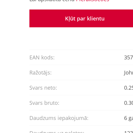
Kļūt par klientu
EAN kods:
357
Ražotājs:
Joh
Svars neto:
0.2
Svars bruto:
0.3
Daudzums iepakojumā:
6 g