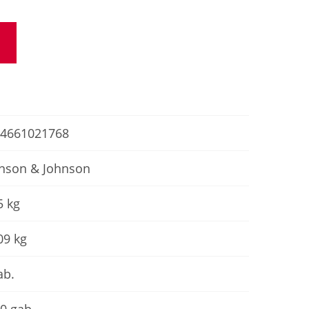
4661021768
nson & Johnson
5 kg
09 kg
ab.