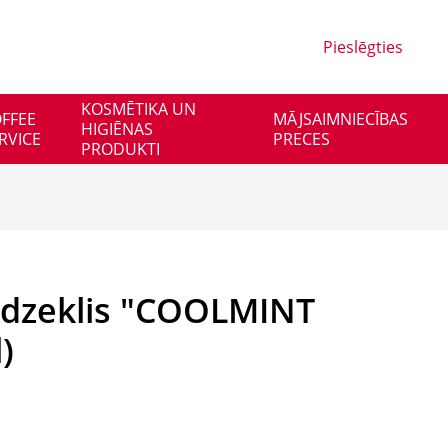
Pieslēgties
KOSMĒTIKA UN
FFEE
MĀJSAIMNIECĪBAS
HIGIĒNAS
RVICE
PRECES
PRODUKTI
lidzeklis "COOLMINT
)