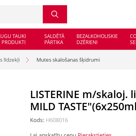
 AUGU TAUKI
SALDĒTĀ
BEZALKOHOLISKIE
CO
 PRODUKTI
PĀRTIKA
DZĒRIENI
SE
 līdzekļi
Mutes skalošanas šķidrumi
LISTERINE m/skaloj. 
MILD TASTE"(6x250ml
Kods:
H608016
Lai apskatītu cenu
Pierakstieties