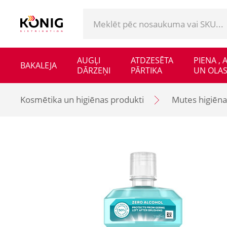
AUGĻI
ATDZESĒTA
PIENA ,
BAKALEJA
DĀRZEŅI
PĀRTIKA
UN OLAS
Kosmētika un higiēnas produkti
Mutes higiēnas