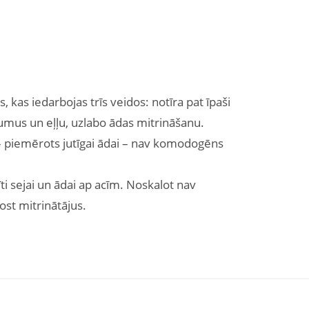
, kas iedarbojas trīs veidos: notīra pat īpaši
umus un eļļu, uzlabo ādas mitrināšanu.
– piemērots jutīgai ādai – nav komodogēns
īti sejai un ādai ap acīm. Noskalot nav
st mitrinātājus.