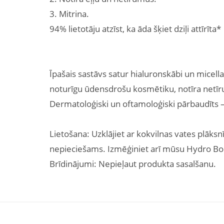
3. Mitrina.
94% lietotāju atzīst, ka āda šķiet dziļi attīrīta*
Īpašais sastāvs satur hialuronskābi un micellas
noturīgu ūdensdrošu kosmētiku, notīra netīr
Dermatoloģiski un oftamoloģiski pārbaudīts 
Lietošana: Uzklājiet ar kokvilnas vates plāksn
nepieciešams. Izmēģiniet arī mūsu Hydro Boo
Brīdinājumi: Nepieļaut produkta sasalšanu.