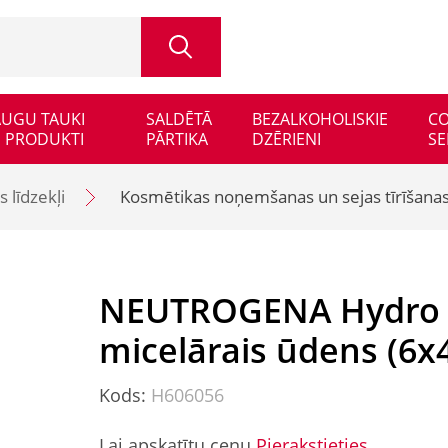
 AUGU TAUKI
SALDĒTĀ
BEZALKOHOLISKIE
CO
 PRODUKTI
PĀRTIKA
DZĒRIENI
SE
 līdzekļi
Kosmētikas noņemšanas un sejas tīrīšanas 
NEUTROGENA Hydro B
micelārais ūdens (6x
Kods:
H606056
Lai apskatītu cenu
Pierakstieties