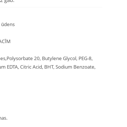
2 gab.
s ūdens
 ACĪM
des,Polysorbate 20, Butylene Glycol, PEG-8,
m EDTA, Citric Acid, BHT, Sodium Benzoate,
nas.