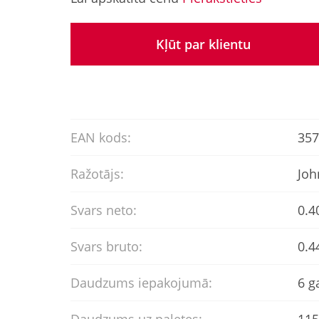
Kļūt par klientu
EAN kods:
357
Ražotājs:
Joh
Svars neto:
0.4
Svars bruto:
0.4
Daudzums iepakojumā:
6 g