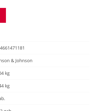
4661471181
nson & Johnson
04 kg
44 kg
ab.