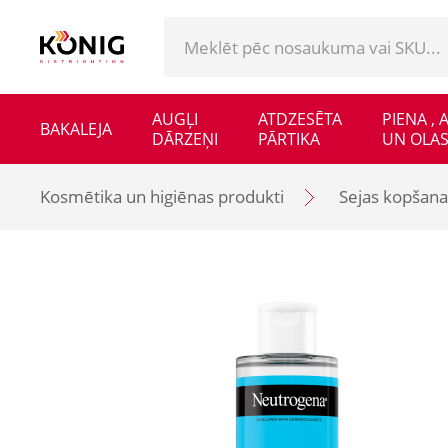
AUGĻI
ATDZESĒTA
PIENA ,
BAKALEJA
DĀRZEŅI
PĀRTIKA
UN OLAS
Kosmētika un higiēnas produkti
Sejas kopšanas