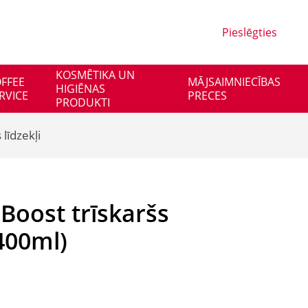
Pieslēgties
KOSMĒTIKA UN
FFEE
MĀJSAIMNIECĪBAS
HIGIĒNAS
RVICE
PRECES
PRODUKTI
līdzekļi
oost trīskaršs
400ml)