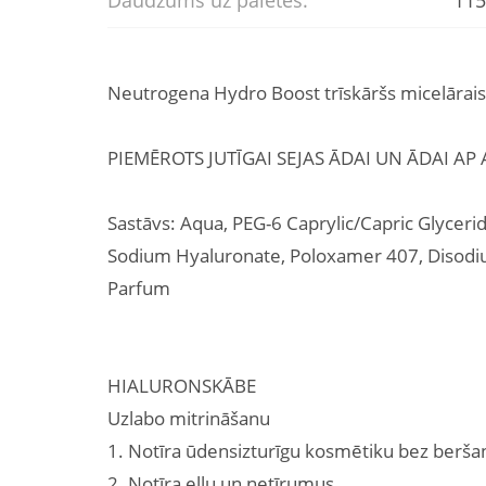
Daudzums uz paletes:
115
Neutrogena Hydro Boost trīskāršs micelārai
PIEMĒROTS JUTĪGAI SEJAS ĀDAI UN ĀDAI AP
Sastāvs: Aqua, PEG-6 Caprylic/Capric Glyceri
Sodium Hyaluronate, Poloxamer 407, Disodiu
Parfum
HIALURONSKĀBE
Uzlabo mitrināšanu
1. Notīra ūdensizturīgu kosmētiku bez berša
2. Notīra eļļu un netīrumus.