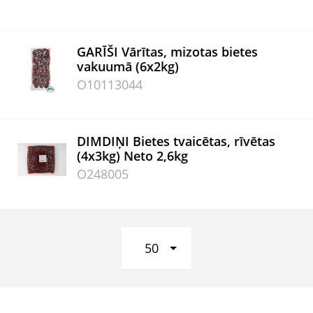
GARĪŠI Vārītas, mizotas bietes
vakuumā (6x2kg)
O10113044
DIMDIŅI Bietes tvaicētas, rīvētas
(4x3kg) Neto 2,6kg
O248005
50