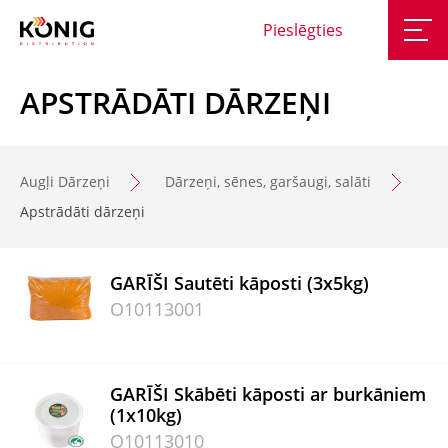
Pieslēgties
APSTRĀDĀTI DĀRZEŅI
Augļi Dārzeņi
Dārzeņi, sēnes, garšaugi, salāti
Apstrādāti dārzeņi
GARĪŠI Sautēti kāposti (3x5kg)
O10113001
GARĪŠI Skābēti kāposti ar burkāniem
(1x10kg)
O10113010