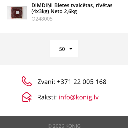
DIMDIŅI Bietes tvaicētas, rīvētas
(4x3kg) Neto 2,6kg
O248005
50
Zvani:
+371 22 005 168
Raksti:
info@konig.lv
© 2026 KONIG