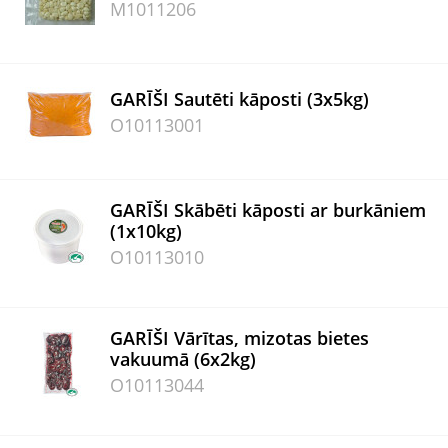
M1011206
GARĪŠI Sautēti kāposti (3x5kg)
O10113001
GARĪŠI Skābēti kāposti ar burkāniem
(1x10kg)
O10113010
GARĪŠI Vārītas, mizotas bietes
vakuumā (6x2kg)
O10113044