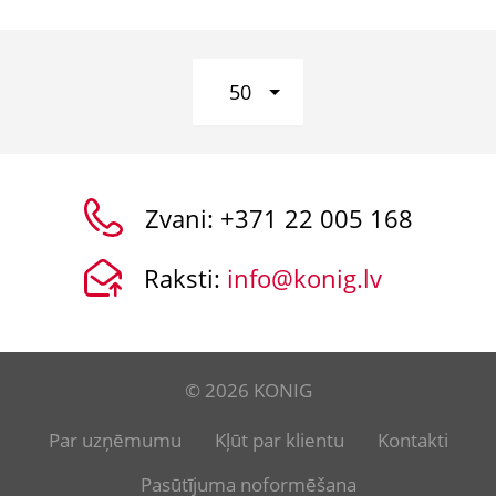
50
Zvani:
+371 22 005 168
Raksti:
info@konig.lv
© 2026 KONIG
Par uzņēmumu
Kļūt par klientu
Kontakti
Pasūtījuma noformēšana