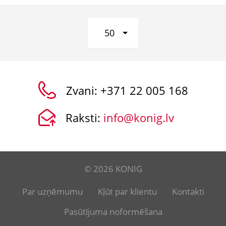
50
Zvani:
+371 22 005 168
Raksti:
info@konig.lv
© 2026 KONIG
Par uzņēmumu
Kļūt par klientu
Kontakti
Pasūtījuma noformēšana