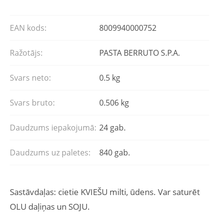
EAN kods:
8009940000752
Ražotājs:
PASTA BERRUTO S.P.A.
Svars neto:
0.5 kg
Svars bruto:
0.506 kg
Daudzums iepakojumā:
24 gab.
Daudzums uz paletes:
840 gab.
Sastāvdaļas: cietie KVIEŠU milti, ūdens. Var saturēt
OLU daļiņas un SOJU.