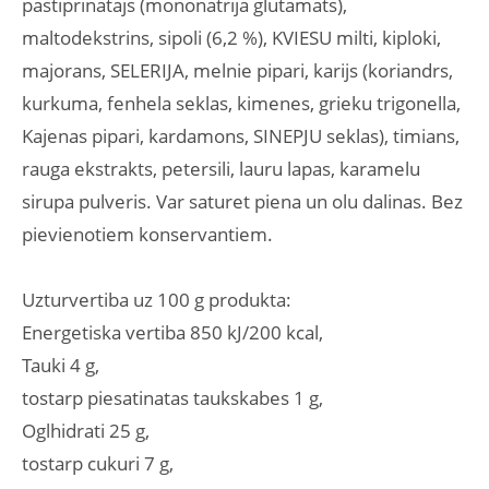
pastiprinatajs (mononatrija glutamats),
maltodekstrins, sipoli (6,2 %), KVIESU milti, kiploki,
majorans, SELERIJA, melnie pipari, karijs (koriandrs,
kurkuma, fenhela seklas, kimenes, grieku trigonella,
Kajenas pipari, kardamons, SINEPJU seklas), timians,
rauga ekstrakts, petersili, lauru lapas, karamelu
sirupa pulveris. Var saturet piena un olu dalinas. Bez
pievienotiem konservantiem.
Uzturvertiba uz 100 g produkta:
Energetiska vertiba 850 kJ/200 kcal,
Tauki 4 g,
tostarp piesatinatas taukskabes 1 g,
Oglhidrati 25 g,
tostarp cukuri 7 g,