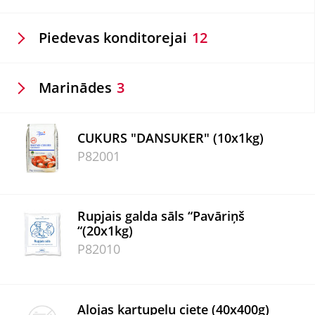
Piedevas konditorejai
12
Marinādes
3
CUKURS "DANSUKER" (10x1kg)
P82001
Rupjais galda sāls “Pavāriņš
“(20x1kg)
P82010
Alojas kartupeļu ciete (40x400g)