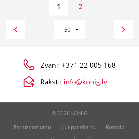
1
2
50
Zvani:
+371 22 005 168
Raksti:
info@konig.lv
© 2026 KONIG
Par uzņēmumu
Kļūt par klientu
Kontakti