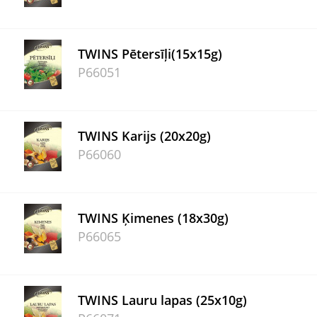
TWINS Pētersīļi(15x15g)
P66051
TWINS Karijs (20x20g)
P66060
TWINS Ķimenes (18x30g)
P66065
TWINS Lauru lapas (25x10g)