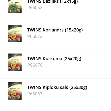
TWINS Baziliks (12x15g)
P66052
TWINS Koriandrs (15x20g)
P66072
TWINS Kurkuma (25x20g)
P66076
TWINS Ķiploku sāls (25x30g)
P66063