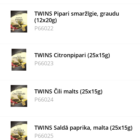
TWINS Pipari smaržīgie, graudu
(12x20g)
P66022
TWINS Citronpipari (25x15g)
P66023
TWINS Čili malts (25x15g)
P66024
TWINS Saldā paprika, malta (25x15g)
P66025