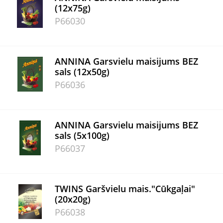
(12x75g)
P66030
ANNINA Garsvielu maisijums BEZ
sals (12x50g)
P66036
ANNINA Garsvielu maisijums BEZ
sals (5x100g)
P66037
TWINS Garšvielu mais."Cūkgaļai"
(20x20g)
P66038