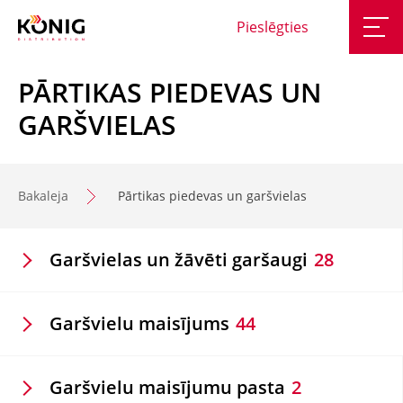
Pieslēgties
PĀRTIKAS PIEDEVAS UN
GARŠVIELAS
Bakaleja
Pārtikas piedevas un garšvielas
Garšvielas un žāvēti garšaugi
28
Garšvielu maisījums
44
Garšvielu maisījumu pasta
2