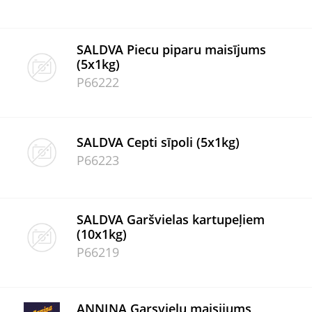
SALDVA Piecu piparu maisījums
(5x1kg)
P66222
SALDVA Cepti sīpoli (5x1kg)
P66223
SALDVA Garšvielas kartupeļiem
(10x1kg)
P66219
ANNINA Garsvielu maisijums