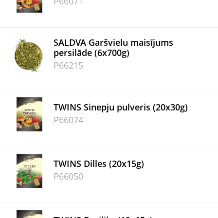
P66071
SALDVA Garšvielu maisījums
persilāde (6x700g)
P66215
TWINS Sinepju pulveris (20x30g)
P66074
TWINS Dilles (20x15g)
P66050