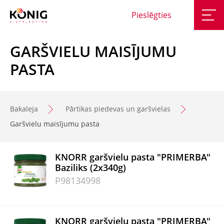
Pieslēgties
GARŠVIELU MAISĪJUMU
PASTA
Bakaleja
Pārtikas piedevas un garšvielas
Garšvielu maisījumu pasta
KNORR garšvielu pasta "PRIMERBA"
Baziliks (2x340g)
P98134998
KNORR garšvielu pasta "PRIMERBA"