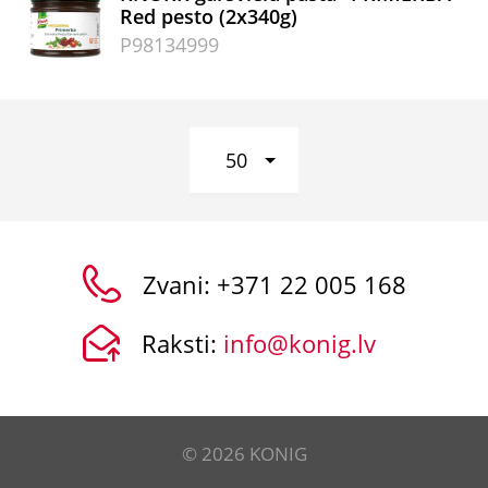
Red pesto (2x340g)
P98134999
50
Zvani:
+371 22 005 168
Raksti:
info@konig.lv
© 2026 KONIG