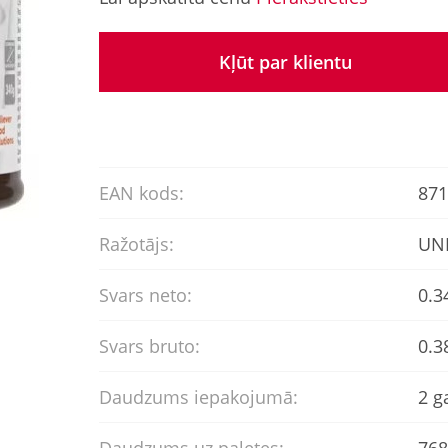
Kļūt par klientu
EAN kods:
871
Ražotājs:
UN
Svars neto:
0.3
Svars bruto:
0.3
Daudzums iepakojumā:
2 g