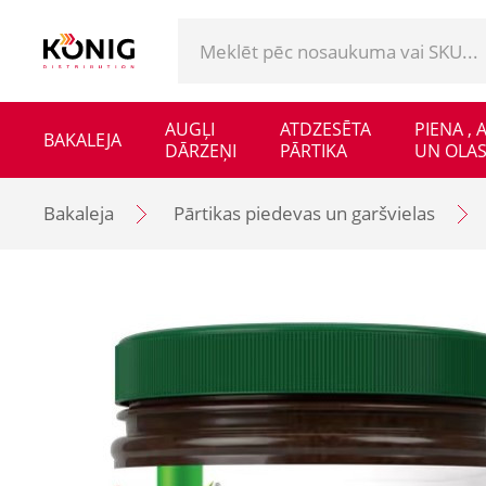
AUGĻI
ATDZESĒTA
PIENA ,
BAKALEJA
DĀRZEŅI
PĀRTIKA
UN OLAS
Bakaleja
Pārtikas piedevas un garšvielas