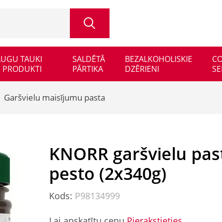
 AUGU TAUKI
SALDĒTĀ
BEZALKOHOLISKIE
CO
 PRODUKTI
PĀRTIKA
DZĒRIENI
SE
Garšvielu maisījumu pasta
KNORR garšvielu pas
pesto (2x340g)
Kods:
P98134999
Lai apskatītu cenu
Pierakstieties