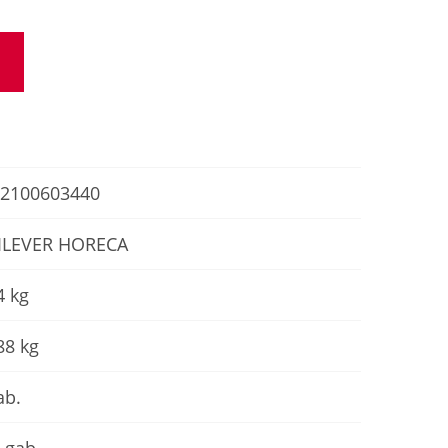
2100603440
ILEVER HORECA
4 kg
88 kg
ab.