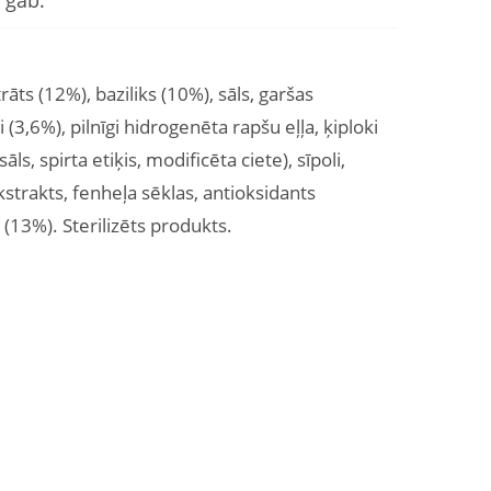
 gab.
ts (12%), baziliks (10%), sāls, garšas
(3,6%), pilnīgi hidrogenēta rapšu eļļa, ķiploki
sāls, spirta etiķis, modificēta ciete), sīpoli,
strakts, fenheļa sēklas, antioksidants
 (13%). Sterilizēts produkts.