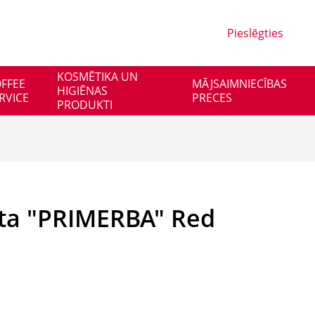
Pieslēgties
KOSMĒTIKA UN
FFEE
MĀJSAIMNIECĪBAS
HIGIĒNAS
RVICE
PRECES
PRODUKTI
ta "PRIMERBA" Red