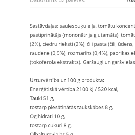
Daudzums uz paletes:
768
Sastāvdaļas: saulespuķu eļļa, tomātu koncentrā
pastiprinātājs (mononātrija glutamāts), tomāti 
(2%), ciedru rieksti (2%), čili pasta (čili, ūdens, 
raudene (0,9%), rozmarīns (0,4%), paprikas ek
(tokoferola ekstrakts). Garšaugi un garšvielas
Uzturvērtība uz 100 g produkta:
Enerģētiskā vērtība 2100 kJ / 520 kcal,
Tauki 51 g,
tostarp piesātinātās taukskābes 8 g,
Ogļhidrāti 10 g,
tostarp cukuri 8 g,
Olbaltumvielas 5 g,