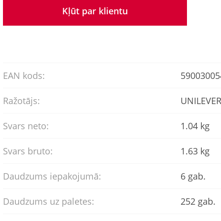
Kļūt par klientu
EAN kods:
59003005
Ražotājs:
UNILEVE
Svars neto:
1.04 kg
Svars bruto:
1.63 kg
Daudzums iepakojumā:
6 gab.
Daudzums uz paletes:
252 gab.