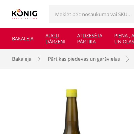
AUGĻI
ATDZESĒTA
PIENA ,
BAKALEJA
DĀRZEŅI
PĀRTIKA
UN OLAS
Bakaleja
Pārtikas piedevas un garšvielas