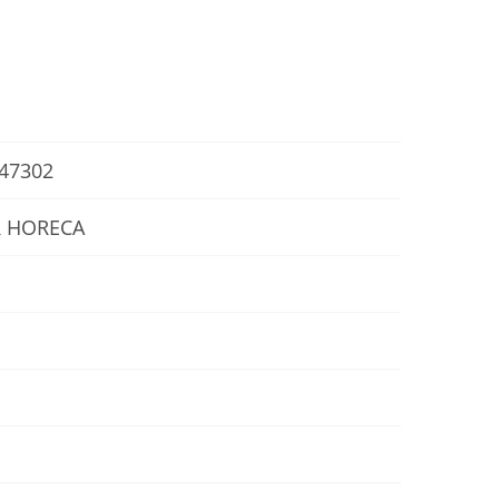
47302
R HORECA