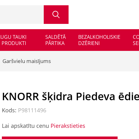
 AUGU TAUKI
SALDĒTĀ
BEZALKOHOLISKIE
CO
 PRODUKTI
PĀRTIKA
DZĒRIENI
SE
Garšvielu maisījums
KNORR šķidra Piedeva ēdi
Kods:
P98111496
Lai apskatītu cenu
Pierakstieties