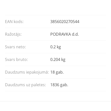
EAN kods:
3856020270544
Ražotājs:
PODRAVKA d.d.
Svars neto:
0.2 kg
Svars bruto:
0.204 kg
Daudzums iepakojumā:
18 gab.
Daudzums uz paletes:
1836 gab.